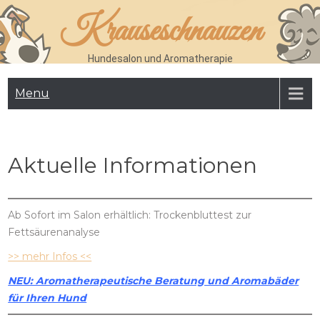
Skip
Krauseschnauzen
to
content
Hundesalon und Aromatherapie
Menu
Aktuelle Informationen
Ab Sofort im Salon erhältlich: Trockenbluttest zur
Fettsäurenanalyse
>> mehr Infos <<
NEU: Aromatherapeutische Beratung und Aromabäder
für Ihren Hund