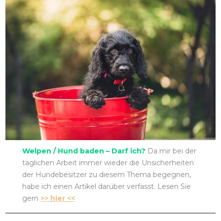
Welpen / Hund baden – Darf ich?
Da mir bei der
täglichen Arbeit immer wieder die Unsicherheiten
der Hundebesitzer zu diesem Thema begegnen,
habe ich einen Artikel darüber verfasst. Lesen Sie
gern
>> hier <<